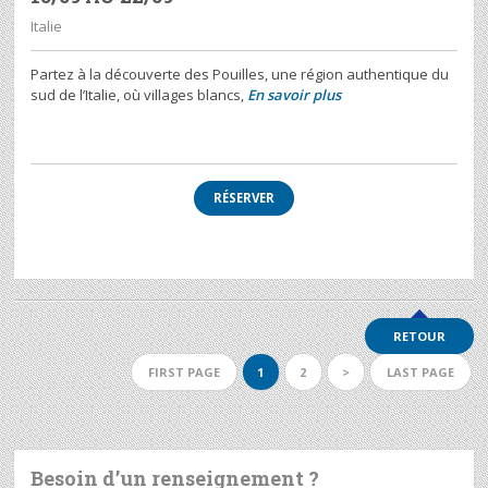
Italie
Partez à la découverte des Pouilles, une région authentique du
sud de l’Italie, où villages blancs,
En savoir plus
RÉSERVER
RETOUR
FIRST PAGE
1
2
>
LAST PAGE
Besoin d’un renseignement ?