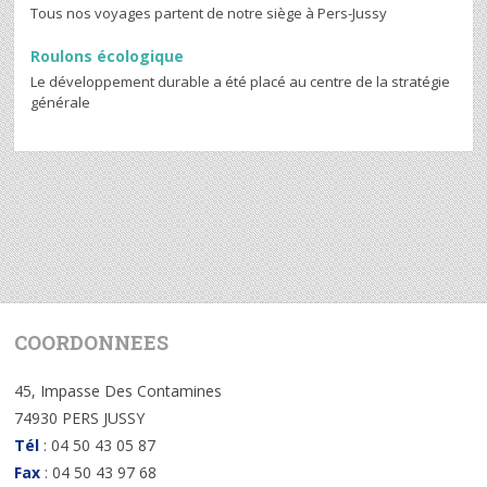
Tous nos voyages partent de notre siège à Pers-Jussy
Roulons écologique
Le développement durable a été placé au centre de la stratégie
générale
COORDONNEES
45, Impasse Des Contamines
74930 PERS JUSSY
Tél
: 04 50 43 05 87
Fax
: 04 50 43 97 68