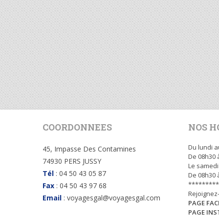
COORDONNEES
NOS H
Du lundi a
45, Impasse Des Contamines
De 08h30 
74930 PERS JUSSY
Le samedi 
Tél
: 04 50 43 05 87
De 08h30 
*********
Fax
: 04 50 43 97 68
Rejoignez
Email
: voyagesgal@voyagesgal.com
PAGE FA
PAGE IN