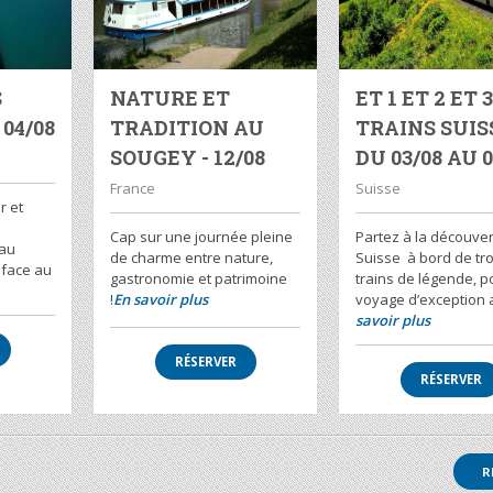
S
NATURE ET
ET 1 ET 2 ET 
04/08
TRADITION AU
TRAINS SUISS
SOUGEY - 12/08
DU 03/08 AU 0
France
Suisse
r et
Cap sur une journée pleine
Partez à la découver
’au
de charme entre nature,
Suisse à bord de tro
 face au
gastronomie et patrimoine
trains de légende, p
!
En savoir plus
voyage d’exception
savoir plus
RÉSERVER
RÉSERVER
R