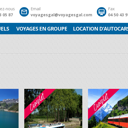
tez-nous
Email
Fax
3 05 87
voyagesgal@voyagesgal.com
04 50 43 9
UELS
VOYAGES EN GROUPE
LOCATION D’AUTOCAR