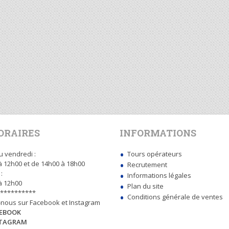
ORAIRES
INFORMATIONS
u vendredi :
Tours opérateurs
à 12h00 et de 14h00 à 18h00
Recrutement
:
Informations légales
à 12h00
Plan du site
**********
Conditions générale de ventes
-nous sur Facebook et Instagram
CEBOOK
STAGRAM